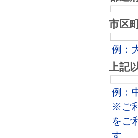
市区
例：
上記
例：中
※ご
をご
す。