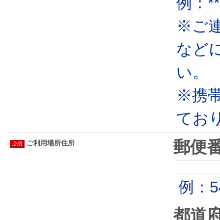
例：***
※ご連
など
い。

※携
てお
郵便
ご利用場所住所
例：54
都道