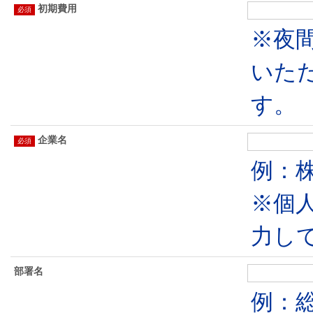
初期費用
※夜
いた
す。
企業名
例：株
※個
力し
部署名
例：