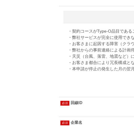
・契約コースがType-O品目であるこ
・弊社サービスが完全に使用できな
・お客さまに起因する障害（クラウ
・弊社からの事前連絡による計画停
・天災（台風、落雷、地震など）に
・お客さま都合により冗長構成とな
・本申請が停止の発生した月の翌月 
回線ID
企業名