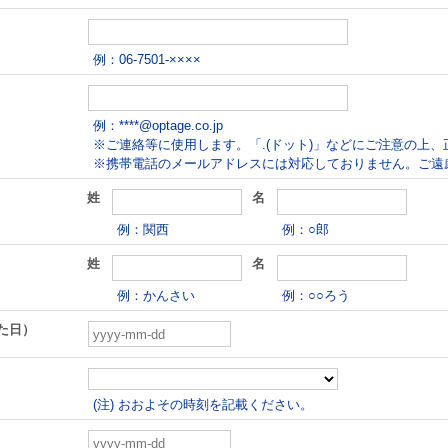
例：06-7501-××××
例：****@optage.co.jp

※ご連絡等に使用します。「.(ドット)」などにご注意の上、
※携帯電話のメールアドレスには対応しておりません。ご遠
姓
名
例：関西
例：○郎
姓
名
例：かんさい
例：○○ろう
た日）
(注) おおよその時刻を記載ください。